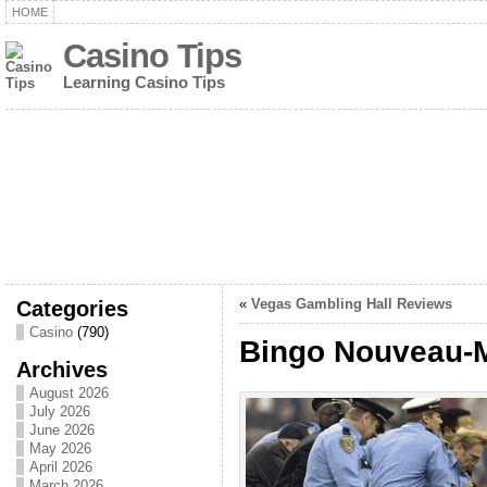
HOME
Casino Tips
Learning Casino Tips
Categories
«
Vegas Gambling Hall Reviews
Casino
(790)
Bingo Nouveau-
Archives
August 2026
July 2026
June 2026
May 2026
April 2026
March 2026