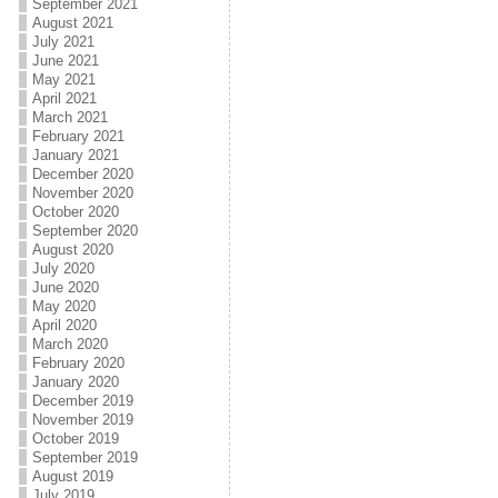
September 2021
August 2021
July 2021
June 2021
May 2021
April 2021
March 2021
February 2021
January 2021
December 2020
November 2020
October 2020
September 2020
August 2020
July 2020
June 2020
May 2020
April 2020
March 2020
February 2020
January 2020
December 2019
November 2019
October 2019
September 2019
August 2019
July 2019