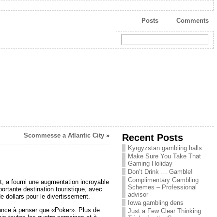
Posts
Comments
Scommesse a Atlantic City
»
Recent Posts
Kyrgyzstan gambling halls
Make Sure You Take That
Gaming Holiday
Don’t Drink … Gamble!
Complimentary Gambling
it, a fourni une augmentation incroyable
Schemes – Professional
portante destination touristique, avec
advisor
 dollars pour le divertissement.
Iowa gambling dens
dance à penser que «Poker». Plus de
Just a Few Clear Thinking