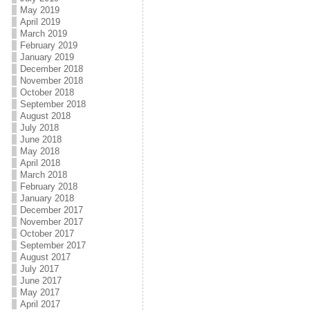
May 2019
April 2019
March 2019
February 2019
January 2019
December 2018
November 2018
October 2018
September 2018
August 2018
July 2018
June 2018
May 2018
April 2018
March 2018
February 2018
January 2018
December 2017
November 2017
October 2017
September 2017
August 2017
July 2017
June 2017
May 2017
April 2017