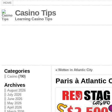
HOME
Casino Tips
Learning Casino Tips
Categories
«
Wetten in Atlantic City
Casino
(790)
Paris à Atlantic 
Archives
August 2026
July 2026
June 2026
May 2026
April 2026
March 2026