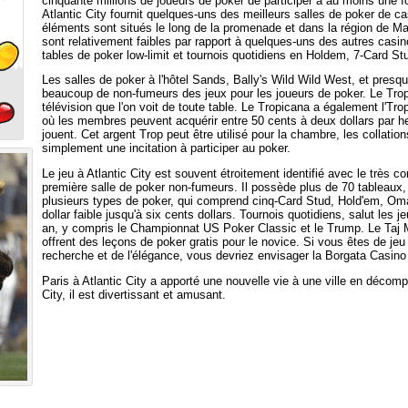
cinquante millions de joueurs de poker de participer à au moins une f
Atlantic City fournit quelques-uns des meilleurs salles de poker de c
éléments sont situés le long de la promenade et dans la région de Mar
sont relativement faibles par rapport à quelques-uns des autres casi
tables de poker low-limit et tournois quotidiens en Holdem, 7-Card S
Les salles de poker à l'hôtel Sands, Bally's Wild Wild West, et presqu
beaucoup de non-fumeurs des jeux pour les joueurs de poker. Le Trop
télévision que l'on voit de toute table. Le Tropicana a également l'Tro
où les membres peuvent acquérir entre 50 cents à deux dollars par he
jouent. Cet argent Trop peut être utilisé pour la chambre, les collatio
simplement une incitation à participer au poker.
Le jeu à Atlantic City est souvent étroitement identifié avec le très co
première salle de poker non-fumeurs. Il possède plus de 70 tableaux
plusieurs types de poker, qui comprend cinq-Card Stud, Hold'em, Oma
dollar faible jusqu'à six cents dollars. Tournois quotidiens, salut les 
an, y compris le Championnat US Poker Classic et le Trump. Le Taj M
offrent des leçons de poker gratis pour le novice. Si vous êtes de jeu à
recherche et de l'élégance, vous devriez envisager la Borgata Casino
Paris à Atlantic City a apporté une nouvelle vie à une ville en décomp
City, il est divertissant et amusant.