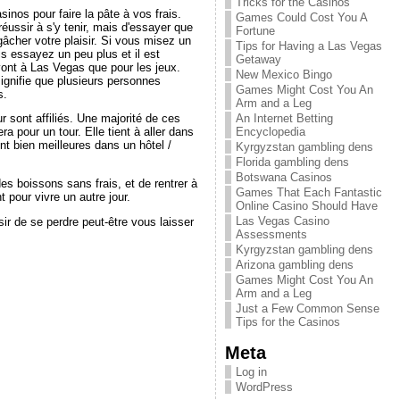
Tricks for the Casinos
inos pour faire la pâte à vos frais.
Games Could Cost You A
réussir à s'y tenir, mais d'essayer que
Fortune
gâcher votre plaisir. Si vous misez un
Tips for Having a Las Vegas
 essayez un peu plus et il est
Getaway
vont à Las Vegas que pour les jeux.
New Mexico Bingo
ignifie que plusieurs personnes
Games Might Cost You An
s.
Arm and a Leg
An Internet Betting
ur sont affiliés. Une majorité de ces
Encyclopedia
 pour un tour. Elle tient à aller dans
nt bien meilleures dans un hôtel /
Kyrgyzstan gambling dens
Florida gambling dens
Botswana Casinos
es boissons sans frais, et de rentrer à
Games That Each Fantastic
t pour vivre un autre jour.
Online Casino Should Have
Las Vegas Casino
sir de se perdre peut-être vous laisser
Assessments
Kyrgyzstan gambling dens
Arizona gambling dens
Games Might Cost You An
Arm and a Leg
Just a Few Common Sense
Tips for the Casinos
Meta
Log in
WordPress