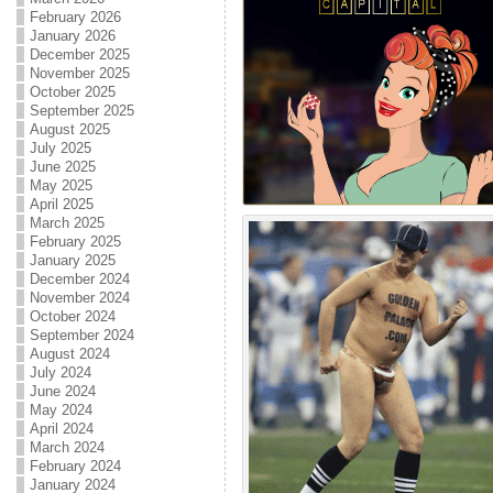
February 2026
January 2026
December 2025
November 2025
October 2025
September 2025
August 2025
July 2025
June 2025
May 2025
April 2025
March 2025
February 2025
January 2025
December 2024
November 2024
October 2024
September 2024
August 2024
July 2024
June 2024
May 2024
April 2024
March 2024
February 2024
January 2024