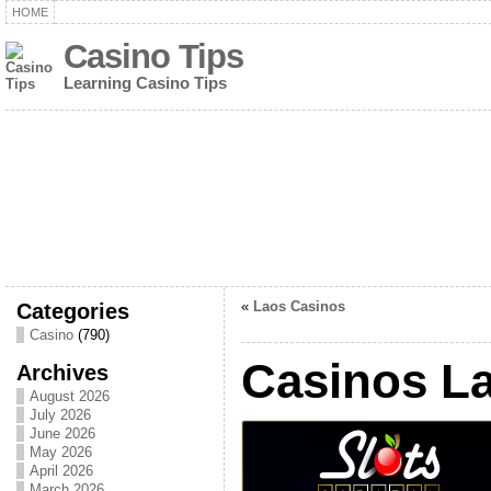
HOME
Casino Tips
Learning Casino Tips
Categories
«
Laos Casinos
Casino
(790)
Casinos L
Archives
August 2026
July 2026
June 2026
May 2026
April 2026
March 2026