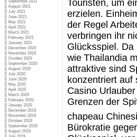
Touristen, um e
September 2021
August 2021
erzielen. Einhei
July 2021
June 2021
der Regel Arbeit
May 2021
April 2021
March 2021
verbringen ihr ni
February 2021
January 2021
Glücksspiel. Da
December 2020
November 2020
wie Thailandia m
October 2020
September 2020
attraktive sind S
August 2020
July 2020
konzentriert au
June 2020
May 2020
Casino Urlauber 
April 2020
March 2020
Grenzen der Spi
February 2020
January 2020
December 2019
chapeau Chinesi
November 2019
October 2019
Bürokratie gege
September 2019
August 2019
July 2019