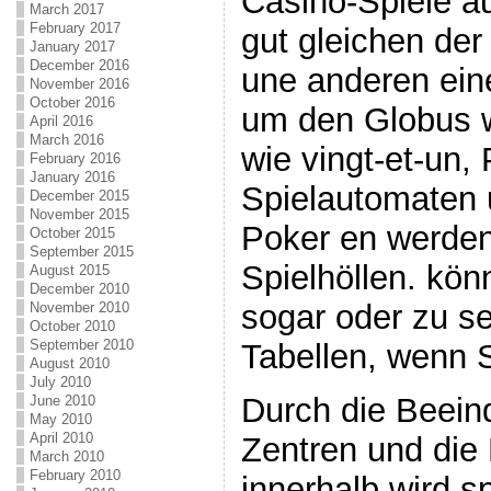
Casino-Spiele au
March 2017
February 2017
gut gleichen der 
January 2017
December 2016
une anderen ein
November 2016
October 2016
um den Globus w
April 2016
March 2016
wie vingt-et-un,
February 2016
January 2016
Spielautomaten 
December 2015
November 2015
Poker en werde
October 2015
September 2015
Spielhöllen. kön
August 2015
December 2010
sogar oder zu se
November 2010
October 2010
September 2010
Tabellen, wenn S
August 2010
July 2010
Durch die Beein
June 2010
May 2010
April 2010
Zentren und die 
March 2010
February 2010
innerhalb wird s