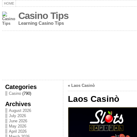
HOME
Casino Tips
Learning Casino Tips
Categories
«
Laos Casinò
Casino
(790)
Laos Casinò
Archives
August 2026
July 2026
June 2026
May 2026
April 2026
March 2026