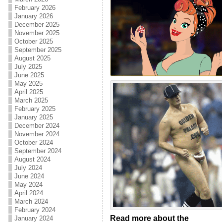
February 2026
January 2026
December 2025
November 2025
October 2025
September 2025
August 2025
July 2025
June 2025
May 2025
April 2025
March 2025
February 2025
January 2025
December 2024
November 2024
October 2024
September 2024
August 2024
July 2024
June 2024
May 2024
April 2024
March 2024
February 2024
Read more about the
January 2024