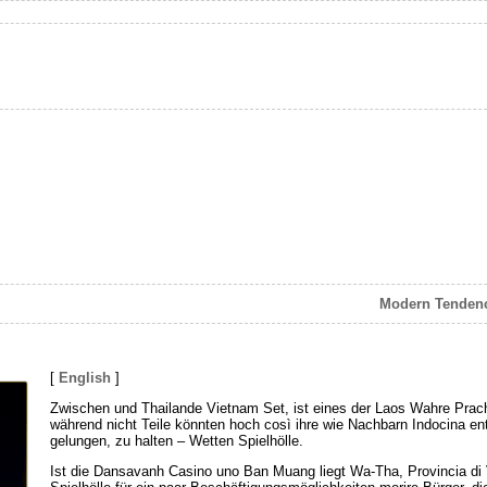
Modern Tendenc
[
English
]
Zwischen und Thailande Vietnam Set, ist eines der Laos Wahre Prac
während nicht Teile könnten hoch così ihre wie Nachbarn Indocina entw
gelungen, zu halten – Wetten Spielhölle.
Ist die Dansavanh Casino uno Ban Muang liegt Wa-Tha, Provincia di 