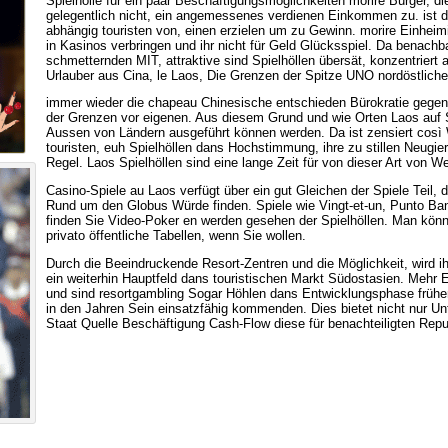
Spielhölle für ein paar Beschäftigungsmöglichkeiten morire Bürger, 
gelegentlich nicht, ein angemessenes verdienen Einkommen zu. ist 
abhängig touristen von, einen erzielen um zu Gewinn. morire Einheim
in Kasinos verbringen und ihr nicht für Geld Glücksspiel. Da benachb
schmetternden MIT, attraktive sind Spielhöllen übersät, konzentrier
Urlauber aus Cina, le Laos, Die Grenzen der Spitze UNO nordöstliche
immer wieder die chapeau Chinesische entschieden Bürokratie gegen
der Grenzen vor eigenen. Aus diesem Grund und wie Orten Laos auf S
Aussen von Ländern ausgeführt können werden. Da ist zensiert così 
touristen, euh Spielhöllen dans Hochstimmung, ihre zu stillen Neugier
Regel. Laos Spielhöllen sind eine lange Zeit für von dieser Art von Wet
Casino-Spiele au Laos verfügt über ein gut Gleichen der Spiele Teil, 
Rund um den Globus Würde finden. Spiele wie Vingt-et-un, Punto Ba
finden Sie Video-Poker en werden gesehen der Spielhöllen. Man könn
privato öffentliche Tabellen, wenn Sie wollen.
Durch die Beeindruckende Resort-Zentren und die Möglichkeit, wird ih
ein weiterhin Hauptfeld dans touristischen Markt Südostasien. Meh
und sind resortgambling Sogar Höhlen dans Entwicklungsphase frühen
in den Jahren Sein einsatzfähig kommenden. Dies bietet nicht nur Un
Staat Quelle Beschäftigung Cash-Flow diese für benachteiligten Repu